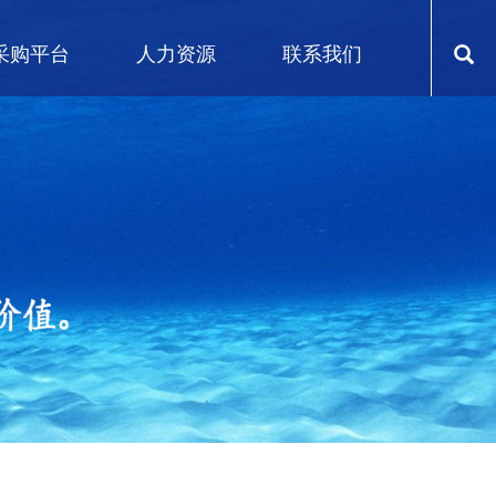
采购平台
人力资源
联系我们