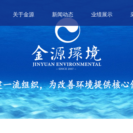
关于金源
新闻动态
业绩展示