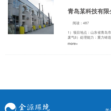
青岛某科技有限
阅读：487
1）项目地点：山东省青岛市
废气6）处理能力：重力铸造车间
more+
关